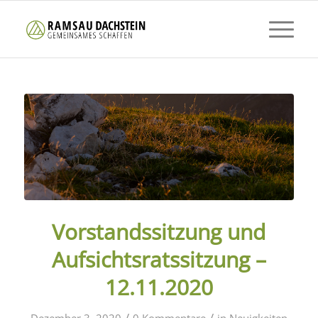
Vorstandssitzung und
Aufsichtsratssitzung –
12.11.2020
/
/
Dezember 3, 2020
0 Kommentare
in
Neuigkeiten